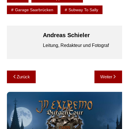
Garage Saarbrücken
Subway To Sally
Andreas Schieler
Leitung, Redakteur und Fotograf
Beitragsnavigation
Zurück
Weiter