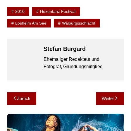
2010
Hexentanz Festival
Losheim Am See
Walpurgisschlacht
Stefan Burgard
Ehemaliger Redakteur und
Fotograf, Gründungsmitglied
Beitragsnavigation
Zurück
Weiter