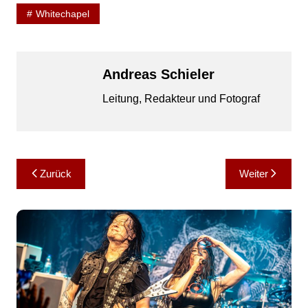
Whitechapel
Andreas Schieler
Leitung, Redakteur und Fotograf
Beitragsnavigation
Zurück
Weiter