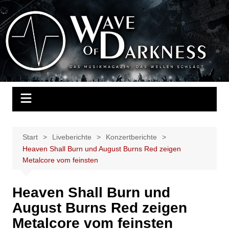
Zum
Inhalt
Wave of Darkness
Das Musikmagazin, das Wellen schlägt. Konzerte, Festivals, Events,
springen
Fotos, Termine, Interviews, Berichte, Musik
Start
Liveberichte
Konzertberichte
Heaven Shall Burn und August Burns Red zeigen
Metalcore vom feinsten
Heaven Shall Burn und
August Burns Red zeigen
Metalcore vom feinsten