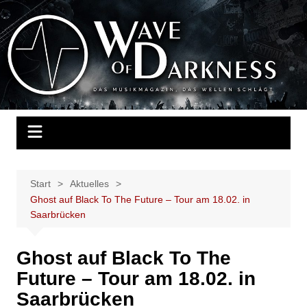
Zum
Inhalt
Wave of Darkness
Das Musikmagazin, das Wellen schlägt. Konzerte, Festivals, Events,
springen
Fotos, Termine, Interviews, Berichte, Musik
Start
Aktuelles
Ghost auf Black To The Future – Tour am 18.02. in
Saarbrücken
Ghost auf Black To The
Future – Tour am 18.02. in
Saarbrücken