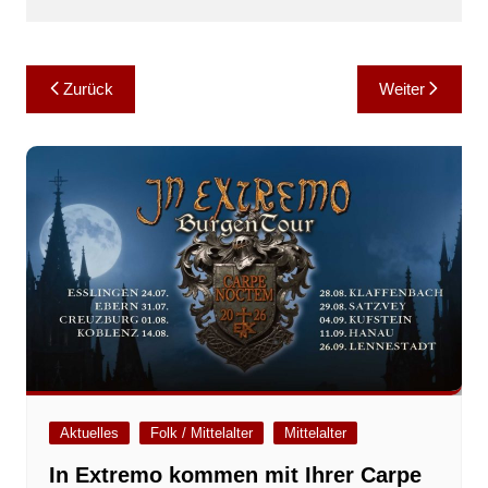
Beitragsnavigation
Zurück
Weiter
Aktuelles
Folk / Mittelalter
Mittelalter
In Extremo kommen mit Ihrer Carpe