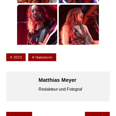
2023
Halestorm
Matthias Meyer
Redakteur und Fotograf
Beitragsnavigation