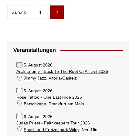
Seitennummerierung
Zurück
1
2
der
Beiträge
Veranstaltungen
5. August 2026
Arch Enemy - Back To The Root Of All Evil 2026
Jimmy Jazz
, Vitoria-Gasteiz
5. August 2026
Rose Tattoo - One Last Ride 2026
Batschkapp
, Frankfurt am Main
6. August 2026
Judas Priest - Faithkeepers Tour 2026
Sport- und Freizeitpark Wiley
, Neu-Ulm