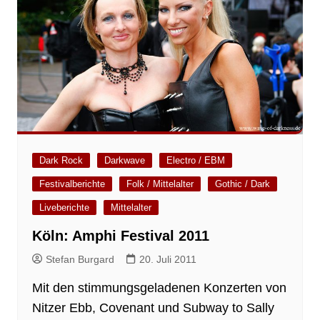
Dark Rock
Darkwave
Electro / EBM
Festivalberichte
Folk / Mittelalter
Gothic / Dark
Liveberichte
Mittelalter
Köln: Amphi Festival 2011
Stefan Burgard
20. Juli 2011
Mit den stimmungsgeladenen Konzerten von
Nitzer Ebb, Covenant und Subway to Sally