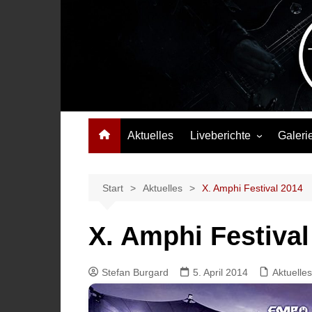
Zum
Inhalt
springen
Das Musikmagazin, das Wellen schlägt. Konzerte, Festival
Aktuelles
Liveberichte
Galeri
Konzertberichte
Festivalberichte
Start
Aktuelles
X. Amphi Festival 2014
Interviews
X. Amphi Festival
Highlights
Stefan Burgard
5. April 2014
Aktuelles