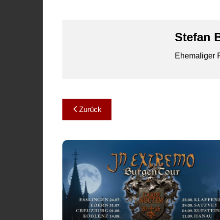
Stefan 
Ehemaliger R
Beitragsnavigation
Zurück