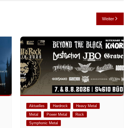
Weiter
Aktuelles
Hardrock
Heavy Metal
Metal
Power Metal
Rock
m
Symphonic Metal