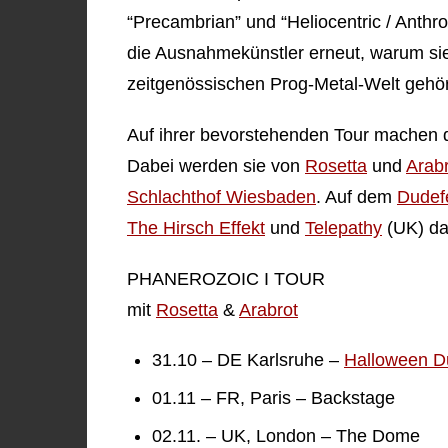
“Precambrian” und “Heliocentric / Anthr
die Ausnahmekünstler erneut, warum sie
zeitgenössischen Prog-Metal-Welt gehö
Auf ihrer bevorstehenden Tour machen di
Dabei werden sie von
Rosetta
und
Arab
Schlachthof Wiesbaden
. Auf dem
Dudefe
The Hirsch Effekt
und
Telepathy
(UK) da
PHANEROZOIC I TOUR
mit
Rosetta
&
Arabrot
31.10 – DE Karlsruhe –
Halloween D
01.11 – FR, Paris – Backstage
02.11. – UK, London – The Dome