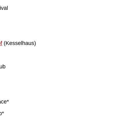
ival
f
(Kesselhaus)
lub
ace*
b*