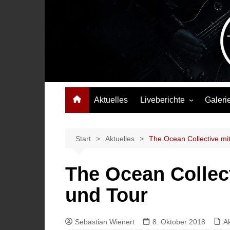
Zum
Inhalt
springen
Das Musikmagazin, das Wellen schlägt. Konzerte, Festival
Aktuelles
Liveberichte
Galeri
Konzertberichte
Festivalberichte
Start
Aktuelles
The Ocean Collective mit
Interviews
The Ocean Collect
Highlights
und Tour
Sebastian Wienert
8. Oktober 2018
Ak