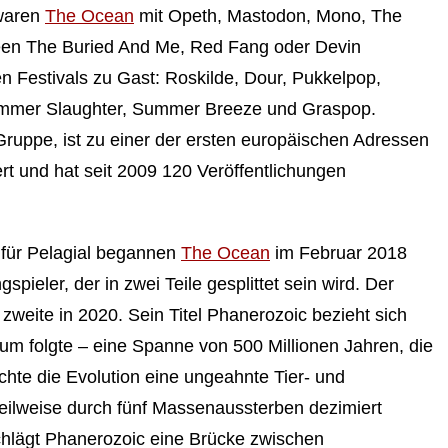
 waren
The Ocean
mit Opeth, Mastodon, Mono, The
een The Buried And Me, Red Fang oder Devin
 Festivals zu Gast: Roskilde, Dour, Pukkelpop,
ummer Slaughter, Summer Breeze und Graspop.
Gruppe, ist zu einer der ersten europäischen Adressen
rt und hat seit 2009 120 Veröffentlichungen
 für Pelagial begannen
The Ocean
im Februar 2018
ieler, der in zwei Teile gesplittet sein wird. Der
 zweite in 2020. Sein Titel Phanerozoic bezieht sich
um folgte – eine Spanne von 500 Millionen Jahren, die
hte die Evolution eine ungeahnte Tier- und
 teilweise durch fünf Massenaussterben dezimiert
 schlägt Phanerozoic eine Brücke zwischen