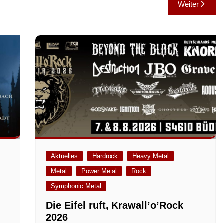
Weiter
Aktuelles
Hardrock
Heavy Metal
Metal
Power Metal
Rock
m
Symphonic Metal
Die Eifel ruft, Krawall’o’Rock
2026