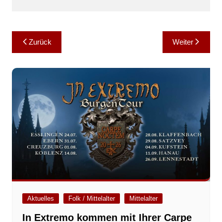
Beitragsnavigation
Zurück
Weiter
Aktuelles
Folk / Mittelalter
Mittelalter
In Extremo kommen mit Ihrer Carpe