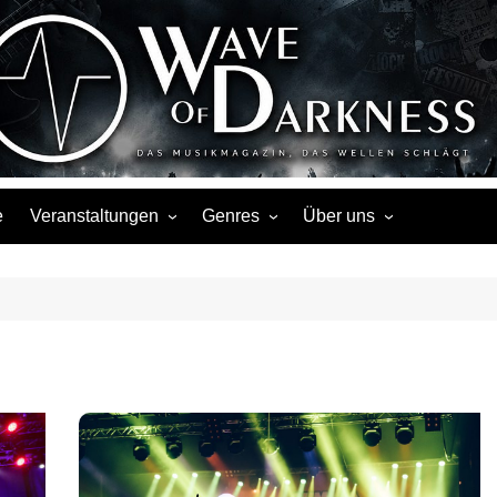
Wave of Darknes
s, Events, Fotos, Termine, Interviews, Berichte, Musik
e
Veranstaltungen
Genres
Über uns
Liste
Metal
Über uns
Touren
Rock
Facebook
Kalender
Gothic / Dark
Instagram
Konzerte
Punk
Festivals
Folk / Mittelalter
Veranstaltungsorte
Weitere Genres