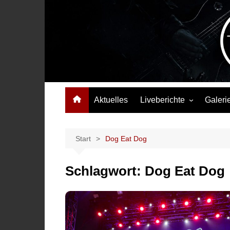
Zum
Inhalt
springen
Das Musikmagazin, das Wellen schlägt. Konzerte, Festival
Aktuelles
Liveberichte
Galeri
Konzertberichte
Festivalberichte
Start
Dog Eat Dog
Interviews
Schlagwort:
Dog Eat Dog
Highlights