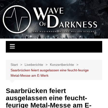
Zum
Inhalt
Wave of Darkness
Das Musikmagazin, das Wellen schlägt. Konzerte, Festivals, Events,
springen
Fotos, Termine, Interviews, Berichte, Musik
Start
Liveberichte
Konzertberichte
Saarbrücken feiert ausgelassen eine feucht-feurige
Metal-Messe am E-Werk
Saarbrücken feiert
ausgelassen eine feucht-
feurige Metal-Messe am E-