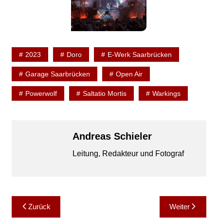
2023
Doro
E-Werk Saarbrücken
Garage Saarbrücken
Open Air
Powerwolf
Saltatio Mortis
Warkings
Andreas Schieler
Leitung, Redakteur und Fotograf
Beitragsnavigation
Zurück
Weiter