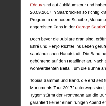
Edguy
sind auf Jubiläumstour und haben
20.09.2017 in Saarbrücken so richtig kr
Programm der neuen Scheibe „Monument
angereisten Fans in der
Garage Saarbr
Doch bevor die Jubilare dran sind, eröff
Ehré und Henjo Richter ins Leben geruf
saarländischen Hauptstadt. Die Band he
gebührend auf den Headliner an. Nach e
wohlverdienten Beifall, um die Bühne a
Tobias Sammet und Band, die erst seit f
Monuments Tour 2017“ unterwegs sind, z
Tyger“ stürmt der Frontmann auf die Büh
garantiert keiner einen ruhigen Abend 