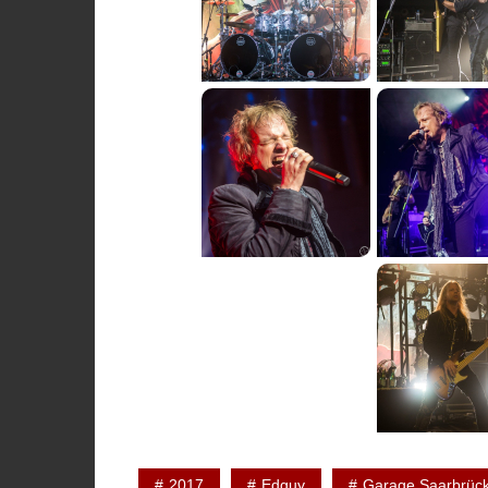
2017
Edguy
Garage Saarbrüc