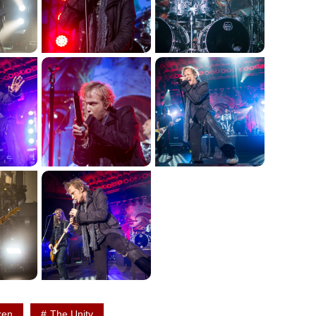
ken
The Unity