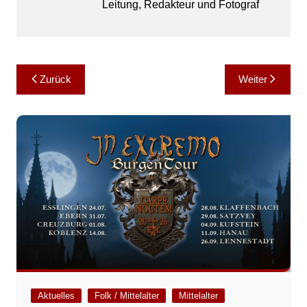
Leitung, Redakteur und Fotograf
Beitragsnavigation
Zurück
Weiter
Aktuelles
Folk / Mittelalter
Mittelalter