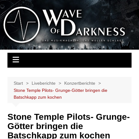
Zum
Inhalt
Wave of Darkness
Das Musikmagazin, das Wellen schlägt. Konzerte, Festivals, Events,
springen
Fotos, Termine, Interviews, Berichte, Musik
Start
Liveberichte
Konzertberichte
Stone Temple Pilots- Grunge-Götter bringen die
Batschkapp zum kochen
Stone Temple Pilots- Grunge-
Götter bringen die
Batschkapp zum kochen