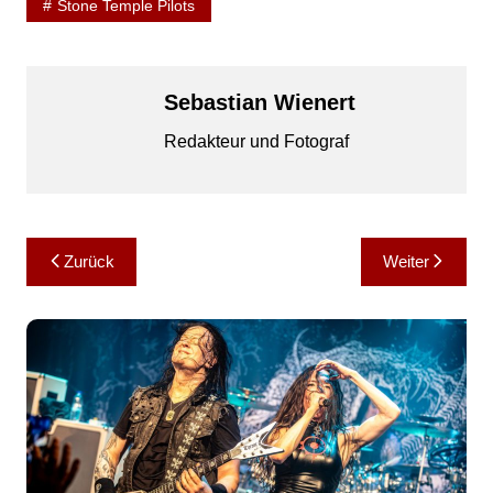
Stone Temple Pilots
Sebastian Wienert
Redakteur und Fotograf
Beitragsnavigation
Zurück
Weiter