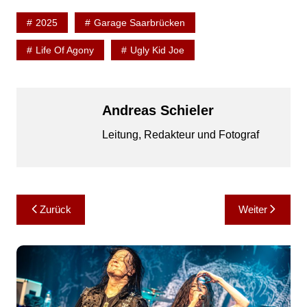
2025
Garage Saarbrücken
Life Of Agony
Ugly Kid Joe
Andreas Schieler
Leitung, Redakteur und Fotograf
Beitragsnavigation
Zurück
Weiter