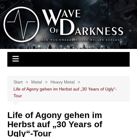
Zum
Inhalt
Wave of Darkness
Das Musikmagazin, das Wellen schlägt. Konzerte, Festivals, Events,
springen
Fotos, Termine, Interviews, Berichte, Musik
Start
Metal
Heavy Metal
Life of Agony gehen im Herbst auf „30 Years of Ugly“-
Tour
Life of Agony gehen im
Herbst auf „30 Years of
Ugly“-Tour