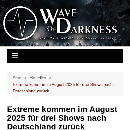
Zum
Inhalt
Wave of Darkness
Das Musikmagazin, das Wellen schlägt. Konzerte, Festivals, Events,
springen
Fotos, Termine, Interviews, Berichte, Musik
Start
Aktuelles
Extreme kommen im August 2025 für drei Shows nach
Deutschland zurück
Extreme kommen im August
2025 für drei Shows nach
Deutschland zurück