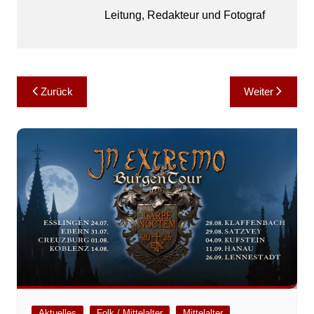
Leitung, Redakteur und Fotograf
Beitragsnavigation
Zurück
Weiter
Aktuelles
Folk / Mittelalter
Mittelalter