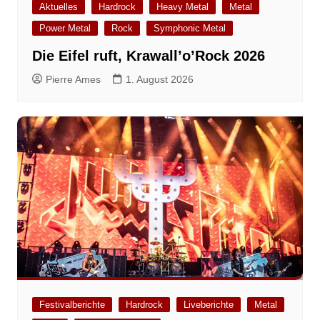
Aktuelles
Hardrock
Heavy Metal
Metal
Power Metal
Rock
Symphonic Metal
Die Eifel ruft, Krawall’o’Rock 2026
Pierre Ames
1. August 2026
Festivalberichte
Hardrock
Liveberichte
Metal