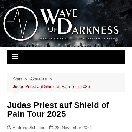
Zum
Inhalt
Wave of Darkness
Das Musikmagazin, das Wellen schlägt. Konzerte, Festivals, Events,
springen
Fotos, Termine, Interviews, Berichte, Musik
Start
Aktuelles
Judas Priest auf Shield of Pain Tour 2025
Judas Priest auf Shield of
Pain Tour 2025
Andreas Schieler
28. November 2024