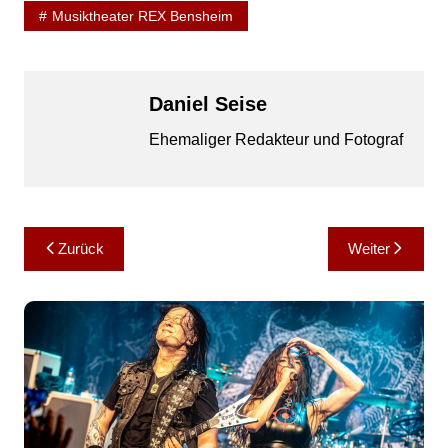
Musiktheater REX Bensheim
Daniel Seise
Ehemaliger Redakteur und Fotograf
Beitragsnavigation
Zurück
Weiter