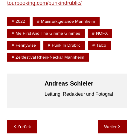
tourbooking.com/punkindrublic/
2022
Maimarktgelände Mannheim
Me First And The Gimme Gimmes
NOFX
Pennywise
Punk In Drublic
Talco
Zeltfestival Rhein-Neckar Mannheim
Andreas Schieler
Leitung, Redakteur und Fotograf
Beitragsnavigation
Zurück
Weiter