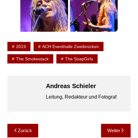
2019
ACH Eventhalle Zweibrücken
The Smokestack
The SoapGirls
Andreas Schieler
Leitung, Redakteur und Fotograf
Beitragsnavigation
Zurück
Weiter