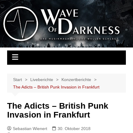
Zum
Inhalt
Wave of Darkness
Das Musikmagazin, das Wellen schlägt. Konzerte, Festivals, Events,
springen
Fotos, Termine, Interviews, Berichte, Musik
Start
Liveberichte
Konzertberichte
The Adicts – British Punk Invasion in Frankfurt
The Adicts – British Punk
Invasion in Frankfurt
Sebastian Wienert
30. Oktober 2018