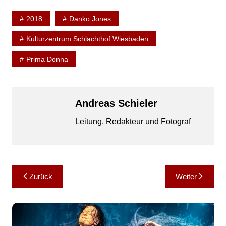
2018
Danko Jones
Kulturzentrum Schlachthof Wiesbaden
Prima Donna
Andreas Schieler
Leitung, Redakteur und Fotograf
Beitragsnavigation
Zurück
Weiter