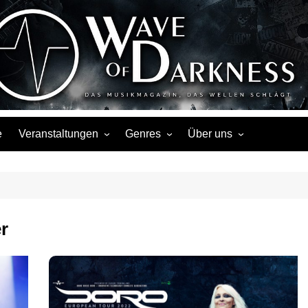
Wave of Darknes
s, Events, Fotos, Termine, Interviews, Berichte, Musik
e
Veranstaltungen
Genres
Über uns
Liste
Metal
Über uns
Touren
Rock
Facebook
Kalender
Gothic / Dark
Instagram
r
Konzerte
Punk
Festivals
Folk / Mittelalter
Veranstaltungsorte
Weitere Genres