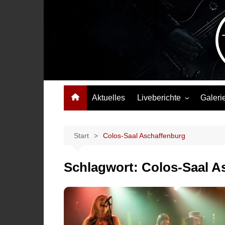
Zum
Inhalt
springen
Das Musikmagazin, das Wellen schlägt. Konzerte, Festival
Aktuelles
Liveberichte
Galeri
Konzertberichte
Festivalberichte
Start
Colos-Saal Aschaffenburg
Interviews
Schlagwort:
Colos-Saal A
Highlights