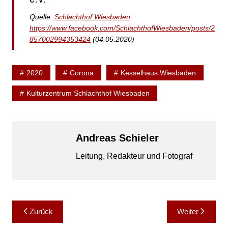
Quelle:
Schlachthof Wiesbaden
:
https://www.facebook.com/SchlachthofWiesbaden/posts/2
857002994353424
(04.05.2020)
2020
Corona
Kesselhaus Wiesbaden
Kulturzentrum Schlachthof Wiesbaden
Andreas Schieler
Leitung, Redakteur und Fotograf
Beitragsnavigation
Zurück
Weiter