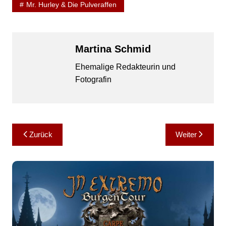
Mr. Hurley & Die Pulveraffen
Martina Schmid
Ehemalige Redakteurin und
Fotografin
Beitragsnavigation
Zurück
Weiter