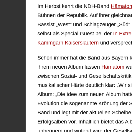
Im Herbst kehrt die NDH-Band
Hämato
Bühnen der Republik. Auf ihrer gleichna
Bassist „West“ und Schlagzeuger „Süd
selbst als Special Guest bei der
In Extr
Kammgarn Kaiserslautern
und versprec
Schon immer hat die Band aus Bayern kr
ihrem neuen Album lassen
Hämatom
wah
zwischen Sozial- und Gesellschaftskritik
musikalischer Härte deutlich klar: „Wir 
Album: „Die Idee zum neuen Album hatte
Evolution die sogenannte Krönung der 
Band und legt mit der aktuellen Scheibe
Erfolgsalben vor. Inhaltlich bietet das 
unbequem und wütend wird der Gesellsch