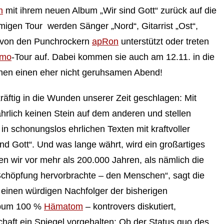
m
mit ihrem neuen Album „Wir sind Gott“ zurück auf die
migen Tour werden Sänger „Nord“, Gitarrist „Ost“,
“ von den Punchrockern
apRon
unterstützt oder treten
emo
-Tour auf. Dabei kommen sie auch am 12.11. in die
hen einen eher nicht geruhsamen Abend!
äftig in die Wunden unserer Zeit geschlagen: Mit
rlich keinen Stein auf dem anderen und stellen
 in schonungslos ehrlichen Texten mit kraftvoller
sind Gott“. Und was lange währt, wird ein großartiges
n wir vor mehr als 200.000 Jahren, als nämlich die
Schöpfung hervorbrachte – den Menschen“, sagt die
 einen würdigen Nachfolger der bisherigen
Album 100 %
Hämatom
– kontrovers diskutiert,
aft ein Spiegel vorgehalten: Ob der Status quo des