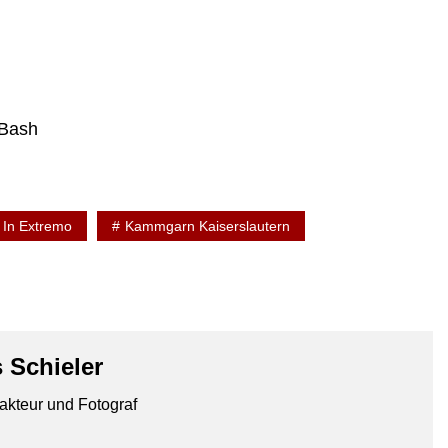
 Bash
In Extremo
Kammgarn Kaiserslautern
 Schieler
akteur und Fotograf