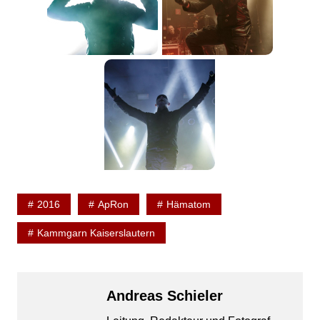
2016
ApRon
Hämatom
Kammgarn Kaiserslautern
Andreas Schieler