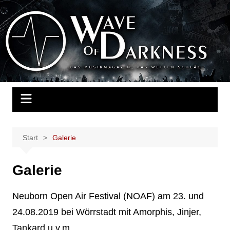
Zum
Inhalt
Wave of Darkness
Das Musikmagazin, das Wellen schlägt. Konzerte, Festivals, Events,
springen
Fotos, Termine, Interviews, Berichte, Musik
Start
Galerie
Galerie
Neuborn Open Air Festival (NOAF) am 23. und
24.08.2019 bei Wörrstadt mit Amorphis, Jinjer,
Tankard u.v.m.