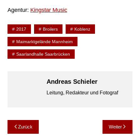
Agentur:
Kingstar Music
2017
Broilers
Koblenz
Maimarktgelände Mannheim
Saarlandhalle Saarbrücken
Andreas Schieler
Leitung, Redakteur und Fotograf
Beitragsnavigation
Zurück
Weiter