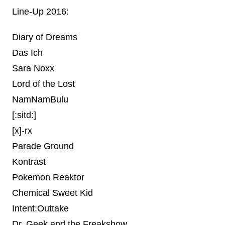
Line-Up 2016:
Diary of Dreams
Das Ich
Sara Noxx
Lord of the Lost
NamNamBulu
[:sitd:]
[x]-rx
Parade Ground
Kontrast
Pokemon Reaktor
Chemical Sweet Kid
Intent:Outtake
Dr. Geek and the Freakshow