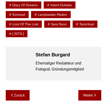
Diary Of Dreams
Intent:Outtake
Kontrast
Landsweiler-Reden
Lord Of The Lost
Sara Noxx
Tanzritual
[:SITD:]
Stefan Burgard
Ehemaliger Redakteur und
Fotograf, Gründungsmitglied
Beitragsnavigation
Zurück
Weiter