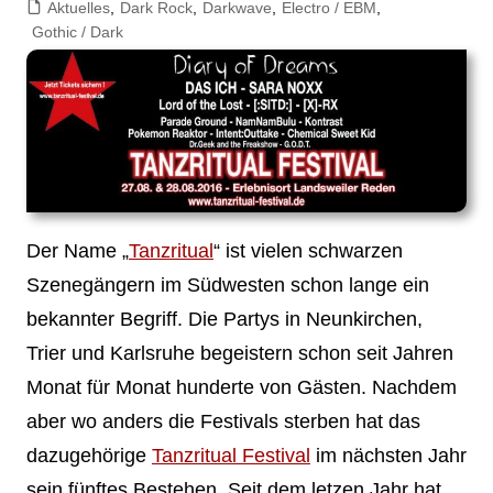
Aktuelles
,
Dark Rock
,
Darkwave
,
Electro / EBM
,
Gothic / Dark
Der Name „
Tanzritual
“ ist vielen schwarzen
Szenegängern im Südwesten schon lange ein
bekannter Begriff. Die Partys in Neunkirchen,
Trier und Karlsruhe begeistern schon seit Jahren
Monat für Monat hunderte von Gästen. Nachdem
aber wo anders die Festivals sterben hat das
dazugehörige
Tanzritual Festival
im nächsten Jahr
sein fünftes Bestehen. Seit dem letzen Jahr hat