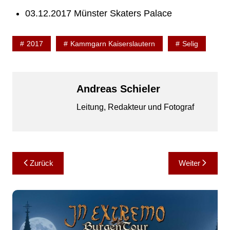
03.12.2017 Münster Skaters Palace
2017
Kammgarn Kaiserslautern
Selig
Andreas Schieler
Leitung, Redakteur und Fotograf
Beitragsnavigation
Zurück
Weiter