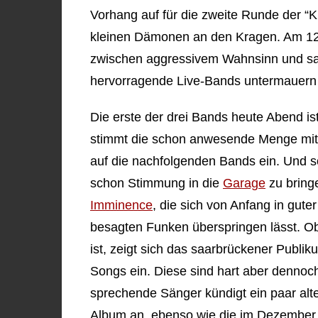
Vorhang auf für die zweite Runde der “
kleinen Dämonen an den Kragen. Am 1
zwischen aggressivem Wahnsinn und sanf
hervorragende Live-Bands untermauern 
Die erste der drei Bands heute Abend is
stimmt die schon anwesende Menge mit 
auf die nachfolgenden Bands ein. Und so
schon Stimmung in die
Garage
zu bring
Imminence
, die sich von Anfang in guter
besagten Funken überspringen lässt. Ob
ist, zeigt sich das saarbrückener Publik
Songs ein. Diese sind hart aber dennoc
sprechende Sänger kündigt ein paar alt
Album an, ebenso wie die im Dezember 