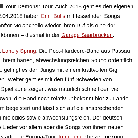
Kill Your Demons”-Tour. Auch 2018 geht es den eigenen
2.04.2018 haben
Emil Bulls
mit fesselnden Songs
ter Melancholie wieder ihren Ruf als eine der
können – diesmal in der
Garage Saarbrücken
.
t
Lonely Spring
. Die Post-Hardcore-Band aus Passau
ihrem harten, abwechslungsreichen Sound ordentlich
 gelingt es den Jungs mit einem kraftvollen Gig
en. Weiter geht es mit den fünf Schweden von
 Spiellaune zeigen, was natürlich schnell den viel
wohl die Band noch relativ unbekannt hier zu Lande
um begeistert und lässt sich auf die ansprechenden
h melodiös sowie abwechslungsreich. Der deutsch
e Lieder vor allem aber die Songs von ihrem neuen
startende Europa-Tour.
Imminence
heizen gekonnt in