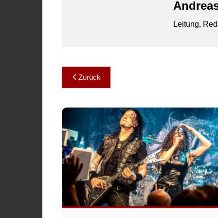
Andreas
Leitung, Red
Beitragsnavigation
Zurück