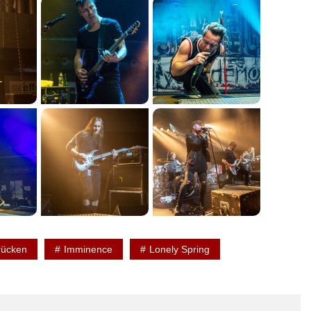
rücken
Imminence
Lonely Spring