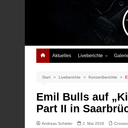
Zum
Inhalt
springen
Das Musikmagazin, das Wellen schlägt. Konzerte, Festival
Aktuelles
Liveberichte
Galeri
Konzertberichte
Festivalberichte
Start
Liveberichte
Konzertberichte
E
Interviews
Emil Bulls auf „K
Highlights
Part II in Saarbrü
Andreas Schieler
2. Mai 2018
Crosso