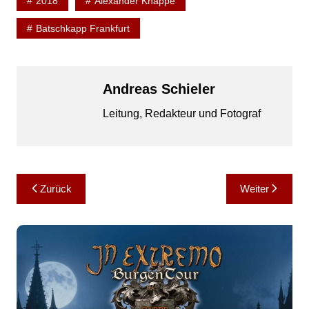
2018
Alexander Knappe
Batschkapp Frankfurt
Andreas Schieler
Leitung, Redakteur und Fotograf
Beitragsnavigation
Zurück
Weiter