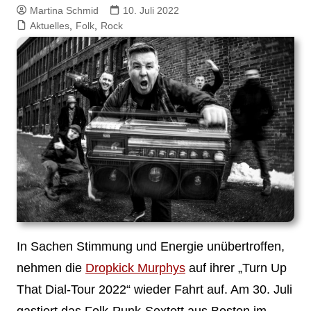
Martina Schmid
10. Juli 2022
Aktuelles
,
Folk
,
Rock
In Sachen Stimmung und Energie unübertroffen,
nehmen die
Dropkick Murphys
auf ihrer „Turn Up
That Dial-Tour 2022“ wieder Fahrt auf. Am 30. Juli
gastiert das Folk-Punk-Sextett aus Boston im