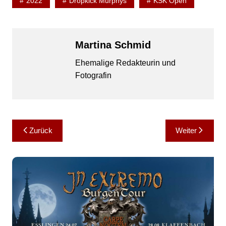
2022
Dropkick Murphys
KSK Open
Martina Schmid
Ehemalige Redakteurin und
Fotografin
Beitragsnavigation
Zurück
Weiter