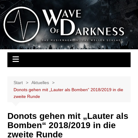
Zum
Inhalt
Wave of Darkness
Das Musikmagazin, das Wellen schlägt. Konzerte, Festivals, Events,
springen
Fotos, Termine, Interviews, Berichte, Musik
Start
Aktuelles
Donots gehen mit „Lauter als Bomben“ 2018/2019 in die
zweite Runde
Donots gehen mit „Lauter als
Bomben“ 2018/2019 in die
zweite Runde