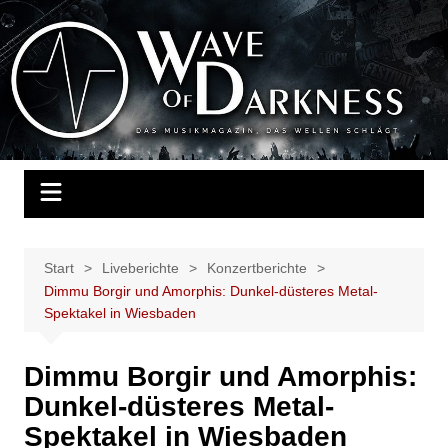
Zum
Inhalt
Wave of Darkness
Das Musikmagazin, das Wellen schlägt. Konzerte, Festivals, Events,
springen
Fotos, Termine, Interviews, Berichte, Musik
Start
Liveberichte
Konzertberichte
Dimmu Borgir und Amorphis: Dunkel-düsteres Metal-
Spektakel in Wiesbaden
Dimmu Borgir und Amorphis:
Dunkel-düsteres Metal-
Spektakel in Wiesbaden