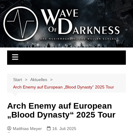
Zum
Inhalt
Wave of Darkness
Das Musikmagazin, das Wellen schlägt. Konzerte, Festivals, Events,
springen
Fotos, Termine, Interviews, Berichte, Musik
Start
Aktuelles
Arch Enemy auf European „Blood Dynasty“ 2025 Tour
Arch Enemy auf European
„Blood Dynasty“ 2025 Tour
Matthias Meyer
16. Juli 2025