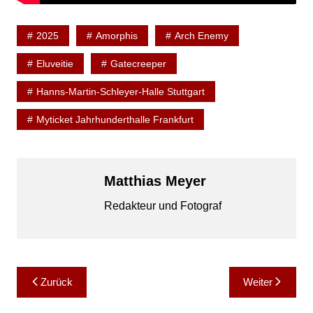
2025
Amorphis
Arch Enemy
Eluveitie
Gatecreeper
Hanns-Martin-Schleyer-Halle Stuttgart
Myticket Jahrhunderthalle Frankfurt
Matthias Meyer
Redakteur und Fotograf
Beitragsnavigation
Zurück
Weiter