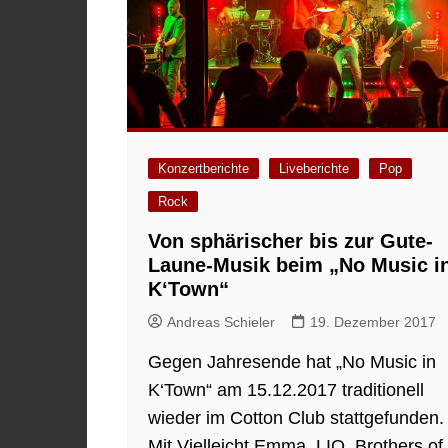
Konzertberichte
Liveberichte
Pop
Rock
Von sphärischer bis zur Gute-
Laune-Musik beim „No Music i
K‘Town“
Andreas Schieler
19. Dezember 2017
Gegen Jahresende hat „No Music in
K‘Town“ am 15.12.2017 traditionell
wieder im Cotton Club stattgefunden.
Mit Vielleicht Emma, LIO, Brothers of