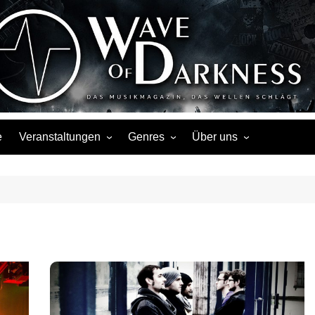
Wave of Darknes
s, Events, Fotos, Termine, Interviews, Berichte, Musik
e
Veranstaltungen
Genres
Über uns
Liste
Metal
Über uns
Touren
Rock
Facebook
Kalender
Gothic / Dark
Instagram
Konzerte
Punk
Festivals
Folk / Mittelalter
Veranstaltungsorte
Weitere Genres