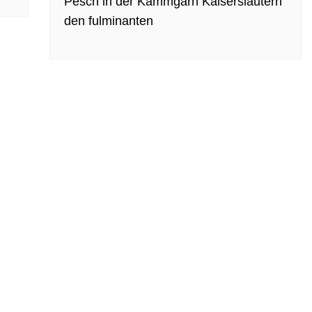
Pesch in der Kammgarn Kaiserslautern
den fulminanten