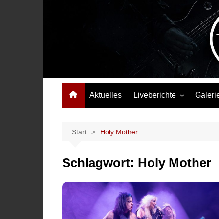
Zum
Inhalt
springen
Das Musikmagazin, das Wellen schlägt. Konzerte, Festival
Aktuelles
Liveberichte
Galeri
Konzertberichte
Festivalberichte
Start
Holy Mother
Interviews
Schlagwort:
Holy Mother
Highlights