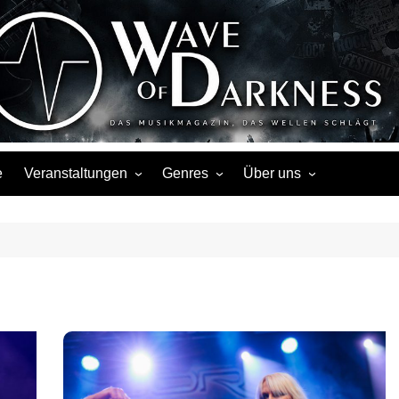
Wave of Darknes
s, Events, Fotos, Termine, Interviews, Berichte, Musik
e
Veranstaltungen
Genres
Über uns
Liste
Metal
Über uns
Touren
Rock
Facebook
Kalender
Gothic / Dark
Instagram
Konzerte
Punk
Festivals
Folk / Mittelalter
Veranstaltungsorte
Weitere Genres