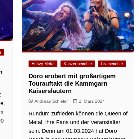
e
Heavy Metal
Konzertberichte
Liveberichte
n
Doro erobert mit großartigem
Tourauftakt die Kammgarn
Kaiserslautern
z
Andreas Schieler
2. März 2024
he,
em
Rundum zufrieden können die Queen of
00
Metal, ihre Fans und der Veranstalter
sein. Denn am 01.03.2024 hat Doro