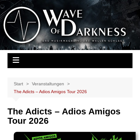
Zum
Inhalt
Wave of Darkness
Das Musikmagazin, das Wellen schlägt. Konzerte, Festivals, Events,
springen
Fotos, Termine, Interviews, Berichte, Musik
Start
Veranstaltungen
The Adicts – Adios Amigos Tour 2026
The Adicts – Adios Amigos
Tour 2026