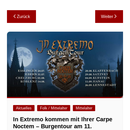
Beitragsnavigation
Zurück
Weiter
Aktuelles
Folk / Mittelalter
Mittelalter
In Extremo kommen mit Ihrer Carpe
Noctem – Burgentour am 11.