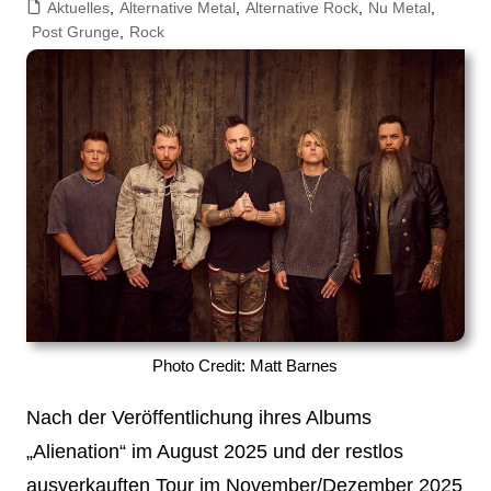
Aktuelles
,
Alternative Metal
,
Alternative Rock
,
Nu Metal
,
Post Grunge
,
Rock
Photo Credit: Matt Barnes
Nach der Veröffentlichung ihres Albums
„Alienation“ im August 2025 und der restlos
ausverkauften Tour im November/Dezember 2025