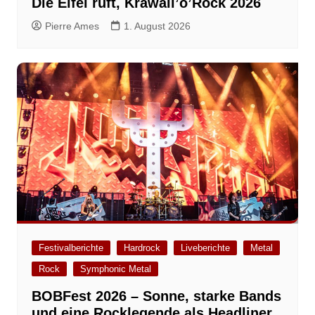
Die Eifel ruft, Krawall’o’Rock 2026
Pierre Ames
1. August 2026
Festivalberichte
Hardrock
Liveberichte
Metal
Rock
Symphonic Metal
BOBFest 2026 – Sonne, starke Bands
und eine Rocklegende als Headliner