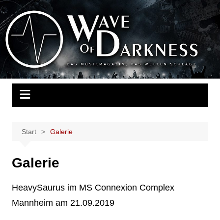
Zum
Inhalt
Wave of Darkness
Das Musikmagazin, das Wellen schlägt. Konzerte, Festivals, Events,
springen
Fotos, Termine, Interviews, Berichte, Musik
Start
Galerie
Galerie
HeavySaurus im MS Connexion Complex
Mannheim am 21.09.2019