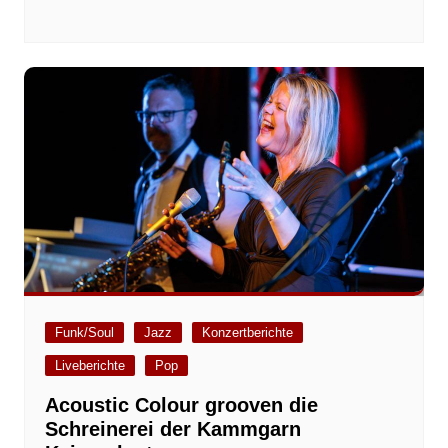
Funk/Soul
Jazz
Konzertberichte
Liveberichte
Pop
Acoustic Colour grooven die
Schreinerei der Kammgarn