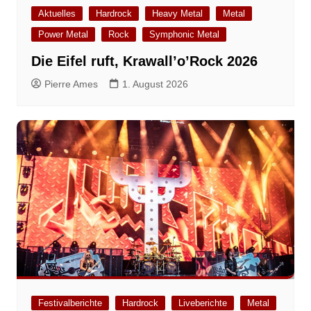
Aktuelles
Hardrock
Heavy Metal
Metal
Power Metal
Rock
Symphonic Metal
Die Eifel ruft, Krawall’o’Rock 2026
Pierre Ames
1. August 2026
Festivalberichte
Hardrock
Liveberichte
Metal