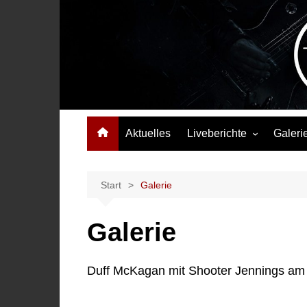
Zum
Inhalt
springen
Das Musikmagazin, das Wellen schlägt. Konzerte, Festival
Aktuelles
Liveberichte
Galeri
Konzertberichte
Festivalberichte
Start
Galerie
Interviews
Galerie
Highlights
Duff McKagan mit Shooter Jennings am